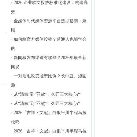
·
2026 企业软文投放标准化建设：构建高
效
·
全媒体时代媒体资源平台选型指南：兼
顾
·
如何给官方媒体投稿？普通人也能学会
的
·
新闻稿发布渠道有哪些？2026年最全新
闻发
·
一对眉毛改变脸型比例？长中庭、短圆
脸
·
从“清氧”到“羽黛”：久匠三大核心产
·
从“清氧”到“羽黛”：久匠三大核心产
·
2026「吉祥・文冠」白银平川半程马拉
松鸣
·
2026「吉祥・文冠」白银平川半程马拉