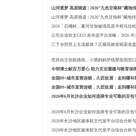
·
山河逐梦 高原骑迹 | 2026“九色甘南杯”藏
·
山河逐梦 高原骑迹 | 2026“九色甘南杯”藏
·
2026「石榴杯」夏河甘加秘境高原半程马拉
·
公司企业软文GEO 发布选平台攻略：2026
·
三下乡想登上主流媒体？正规高效发稿渠道盘点
·
坚持自主创新路线，小鹿妈妈牙线塑造国货
·
今明博士献百万爱心 助力灾后重建与教育保
·
全国89+城市直营连锁，久匠纹眉：走到哪
·
全国89+城市直营连锁，久匠纹眉：走到哪
·
2026年6月长沙企业如何选择专业可靠的豆
·
2026年6月长沙企业如何选择专业可靠的豆
·
2026年长沙地区媒体软文代发平台综合分析
·
2026年长沙地区媒体软文代发平台综合分析