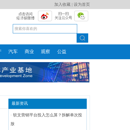
加入收藏
|
设为首页
产
汽车
商业
观察
公益
最新资讯
·
软文营销平台投入怎么算？拆解单次投
放