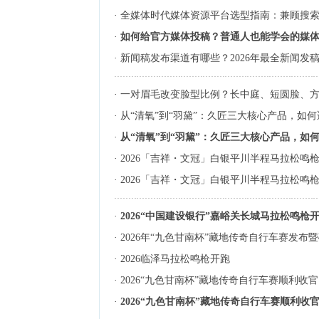
·
全媒体时代媒体资源平台选型指南：兼顾搜索收
·
如何给官方媒体投稿？普通人也能学会的媒
·
新闻稿发布渠道有哪些？2026年最全新闻发
·
一对眉毛改变脸型比例？长中庭、短圆脸、
·
从“清氧”到“羽黛”：久匠三大核心产品，如
·
从“清氧”到“羽黛”：久匠三大核心产品，如
·
2026「吉祥・文冠」白银平川半程马拉松鸣
·
2026「吉祥・文冠」白银平川半程马拉松鸣
·
2026“中国建设银行”嘉峪关长城马拉松鸣枪
·
2026年“九色甘南杯”藏地传奇自行车赛发
·
2026临泽马拉松鸣枪开跑
·
2026“九色甘南杯”藏地传奇自行车赛顺利收官
·
2026“九色甘南杯”藏地传奇自行车赛顺利收